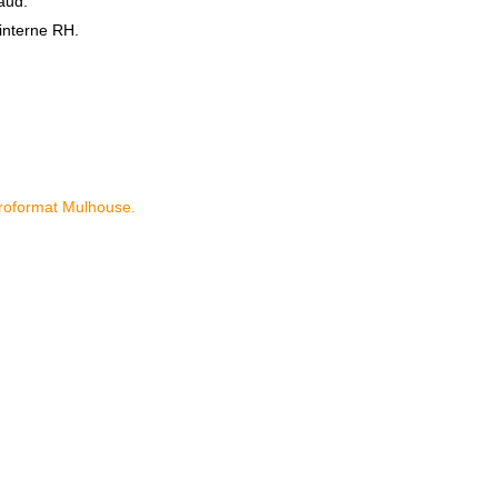
haud.
 interne RH.
oformat Mulhouse.