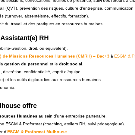
des sessions, convocations, feuilles de présence, suivi des retours à c
avail (QVT), prévention des risques, culture d’entreprise, communication
lés (turnover, absentéisme, effectifs, formation).
roit du travail et des pratiques en ressources humaines.
) Assistant(e) RH
té-Gestion, droit, ou équivalent).
e) de Missions Ressources Humaines (CMRH) – Bac+3
à
ESGM & Pr
 la
gestion du personnel
et le
droit social
.
 discrétion, confidentialité, esprit d’équipe.
ce) et les outils digitaux liés aux ressources humaines.
utonomie.
house offre
ssources Humaines
au sein d’une entreprise partenaire.
ipe ESGM & Proformat (coaching, ateliers RH, suivi pédagogique).
r d’
ESGM & Proformat Mulhouse
.