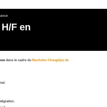
nance
 H/F en
nce
dans le cadre du
Bachelor Chargé(e) de
sai.
ntégration.