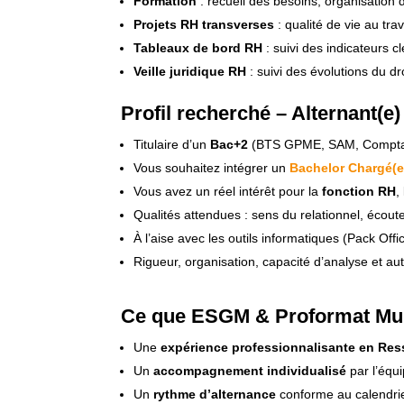
Formation
: recueil des besoins, organisation 
Projets RH transverses
: qualité de vie au tr
Tableaux de bord RH
: suivi des indicateurs c
Veille juridique RH
: suivi des évolutions du d
Profil recherché – Alternant(e
Titulaire d’un
Bac+2
(BTS GPME, SAM, Comptabili
Vous souhaitez intégrer un
Bachelor Chargé(
Vous avez un réel intérêt pour la
fonction RH
,
Qualités attendues : sens du relationnel, écoute,
À l’aise avec les outils informatiques (Pack Offi
Rigueur, organisation, capacité d’analyse et a
Ce que ESGM & Proformat Mul
Une
expérience professionnalisante en Re
Un
accompagnement individualisé
par l’équ
Un
rythme d’alternance
conforme au calendrie