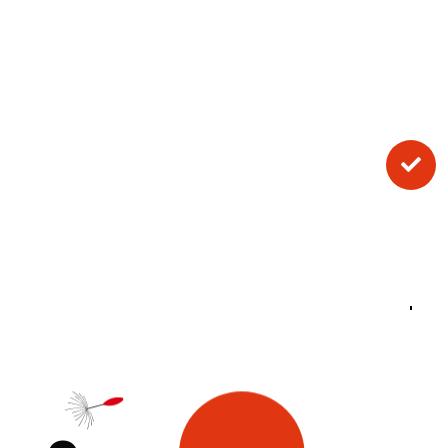
Une école 100 % en alternance
pour apprendre en travaillant
L’alternance, c’est le combo parfait : théorie
en cours et pratique en entreprise. Tu
acquiers des compétences concrètes tout en

te plongeant directement dans le monde du
travail.
Résultat : tu es prêt(e) à intégrer le marché
de l’emploi dès ton certification en poche !