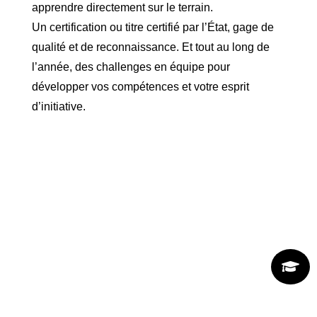
apprendre directement sur le terrain.
Un certification ou titre certifié par l’État, gage de
qualité et de reconnaissance. Et tout au long de
l’année, des challenges en équipe pour
développer vos compétences et votre esprit
d’initiative.
Un cadre de travail moderne et
motivant
À l’ESGM Proformat, tu évolueras dans un
environnement conçu pour te faire réussir.

Espaces lumineux, équipements récents et
ambiance dynamique : tout est fait pour que
tu te sentes bien et que ton apprentissage soit