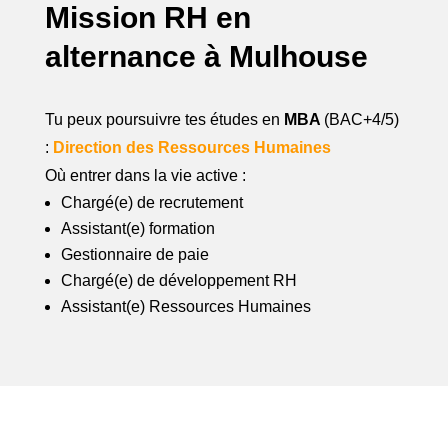
A
Mission RH en
0
O
I
alternance à Mulhouse
2
N
R
5
E
Tu peux poursuivre tes études en
MBA
(BAC+4/5)
E
N
:
Direction des Ressources Humaines
S
Où entrer dans la vie active :
2
Chargé(e) de recrutement
0
Assistant(e) formation
Gestionnaire de paie
2
Chargé(e) de développement RH
Assistant(e) Ressources Humaines
4