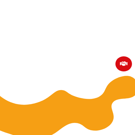
à la fois efficace et agréable.
Un accompagnement
personnalisé tout au long de ton
parcours
Dès ton admission, un conseiller en formation
dédié à ta filière te suivra pas à pas.
Que ce

soit pour trouver une entreprise, te guider
dans tes cours ou t’accompagner jusqu’à
l’obtention de ton certification, tu pourras
toujours compter sur un soutien personnalisé.
Des titres et certifications
reconnus par l’État