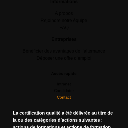
Informations
A propos
Rejoindre notre équipe
FAQ
Entreprises
Bénéficier des avantages de l’alternance
Déposer une offre d’emploi
Accès rapide
Intranet
Candidater
Contact
La certification qualité a été délivrée au titre de
la ou des catégories d’actions suivantes :
actions de formations et actions de formation