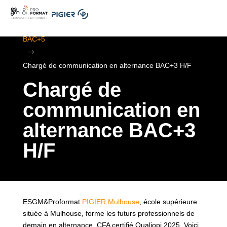
.
ESGM Mulhouse | Formations en Alternance | BTS au
BAC+5
$
Chargé de communication en alternance BAC+3 H/F
Chargé de
communication en
alternance BAC+3
H/F
ESGM&Proformat
PIGIER Mulhouse
, école supérieure
située à Mulhouse, forme les futurs professionnels de
demain en alternance. CFA certifié Qualiopi 2025. Voici