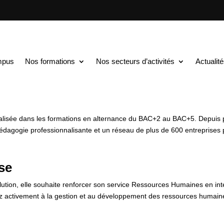
TS au BAC+5
$
Chargé de Missions Ressources Humaines en Altern
ions Ressources Humai
mpus
Nos formations
Nos secteurs d’activités
Actualit
alisée dans les formations en alternance du BAC+2 au BAC+5. Depuis 
pédagogie professionnalisante et un réseau de plus de 600 entreprises 
ise
lution, elle souhaite renforcer son service Ressources Humaines en int
rez activement à la gestion et au développement des ressources humai