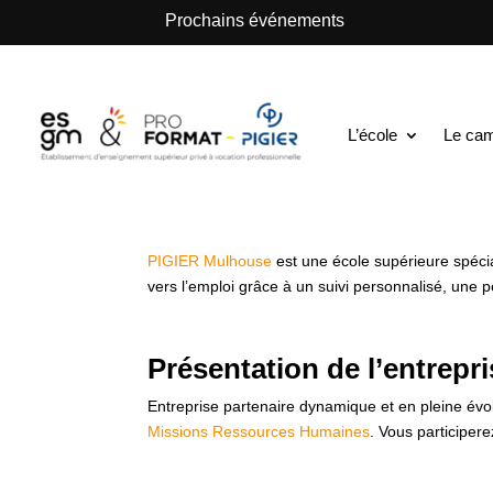
.
Prochains événements
ESGM Mulhouse | Formations en Alternance | B
Chargé de Miss
L’école
Le ca
Alternance H/F
PIGIER Mulhouse
est une école supérieure spéci
vers l’emploi grâce à un suivi personnalisé, une 
Présentation de l’entrepr
Entreprise partenaire dynamique et en pleine évo
Missions Ressources Humaines
. Vous participe