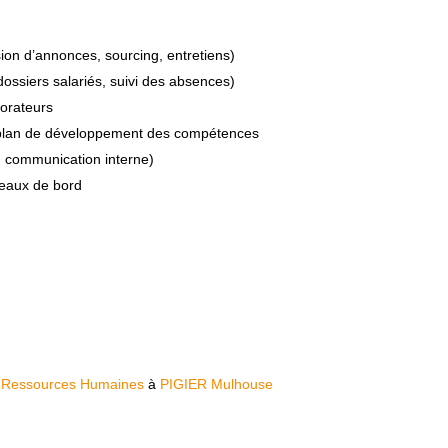
sion d’annonces, sourcing, entretiens)
dossiers salariés, suivi des absences)
borateurs
du plan de développement des compétences
 communication interne)
leaux de bord
H
s Ressources Humaines
à
PIGIER Mulhouse