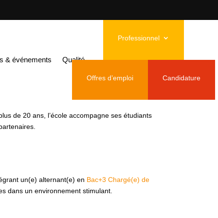
ance H/F
Professionnel
nes en
és & événements
Qualité
Offres d’emploi
Candidature
plus de 20 ans, l’école accompagne ses étudiants
partenaires.
égrant un(e) alternant(e) en
Bac+3 Chargé(e) de
nes dans un environnement stimulant.