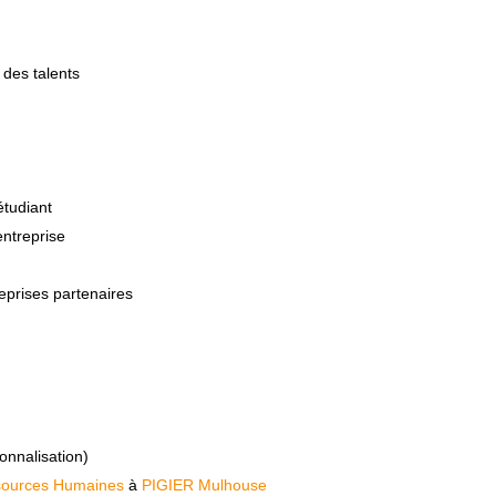
 des talents
étudiant
entreprise
eprises partenaires
onnalisation)
sources Humaines
à
PIGIER Mulhouse