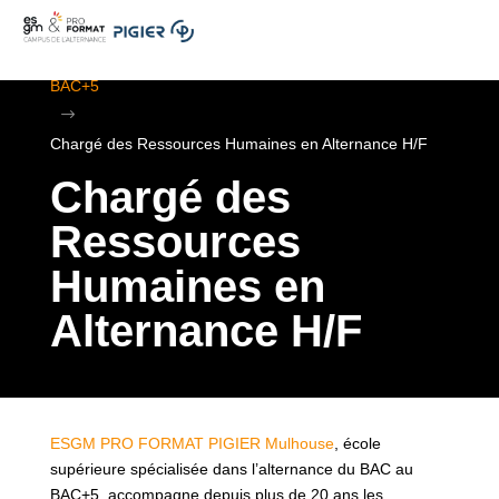
.
ESGM Mulhouse | Formations en Alternance | BTS au
BAC+5
$
Chargé des Ressources Humaines en Alternance H/F
Chargé des
Ressources
Humaines en
Alternance H/F
ESGM PRO FORMAT PIGIER Mulhouse
, école
supérieure spécialisée dans l’alternance du BAC au
BAC+5, accompagne depuis plus de 20 ans les