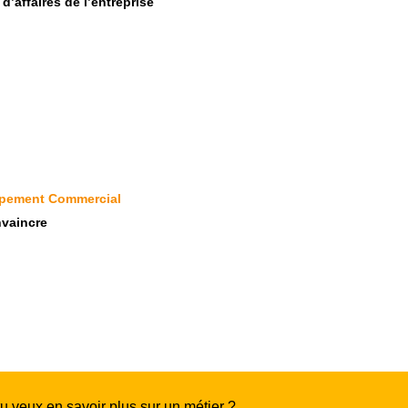
e d’affaires de l’entreprise
pement Commercial
vaincre
tu veux en savoir plus sur un métier ?