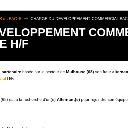
TS au BAC+5
$
CHARGE DU DEVELOPPEMENT COMMERCIAL BAC+
VELOPPEMENT COMME
E H/F
e partenaire
basée sur le secteur de
Mulhouse (68)
son futur
alternan
ial
H/F.
(68) est à la recherche d’un(e)
Alternant(e)
pour rejoindre son équip