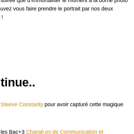
 soirée que d’immortaliser le moment à la borne photo
uvez vous faire prendre le portrait par nos deux
s
!
tinue..
e
Steeve Constanty
pour avoir capturé cette magique
: les Bac+3
Chargé.es de Communication et