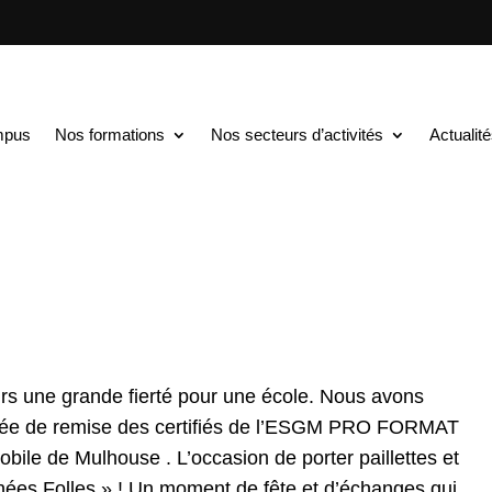
TS au BAC+5
$
Soirée de remise des certifications
 des certifications
mpus
Nos formations
Nos secteurs d’activités
Actualit
jours une grande fierté pour une école. Nous avons
soirée de remise des certifiés de l’ESGM PRO FORMAT
ile de Mulhouse . L’occasion de porter paillettes et
nées Folles » ! Un moment de fête et d’échanges qui