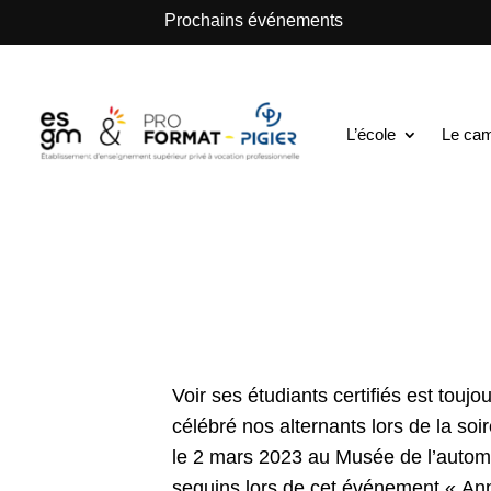
.
Prochains événements
ESGM Mulhouse | Formations en Alternance | B
Soirée de remise
L’école
Le ca
24 Mar 2023
|
La vie de l’école
Voir ses étudiants certifiés est tou
célébré nos alternants lors de la 
le 2 mars 2023 au Musée de l’automob
sequins lors de cet événement « An