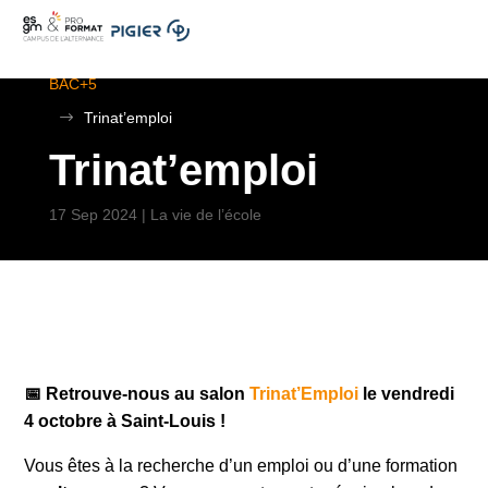
.
ESGM Mulhouse | Formations en Alternance | BTS au
BAC+5
$
Trinat’emploi
Trinat’emploi
17 Sep 2024
|
La vie de l’école
📅 Retrouve-nous au salon
Trinat’Emploi
le vendredi
4 octobre à Saint-Louis !
Vous êtes à la recherche d’un emploi ou d’une formation